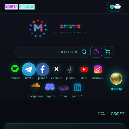
התחברות
|
הרשמה
M
מחוברים
SOCIAL MEDIA BOOST
אינסטגרם
יוטיוב
טיקטוק
טוויטר / X
פייסבוק
טלגרם
ספוטיפיי
קרדיטים
לינקדאין
טוויץ׳
דיסקורד
סאונדקלאוד
דף הבית
»
בלוג