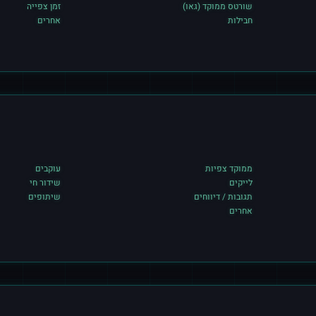
שורטס ממוקד (גאו)
זמן צפייה
חבילות
אחרים
ממוקד צפיות
עוקבים
לייקים
שידור חי
תגובות / דיווחים
שיתופים
אחרים