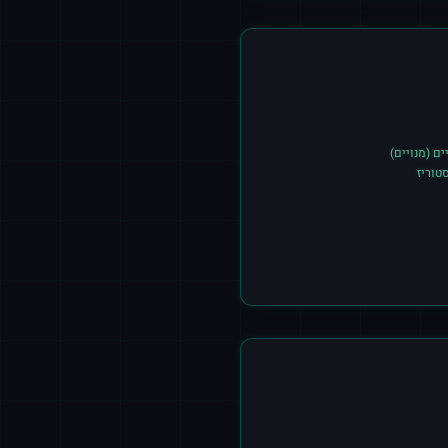
ם (מנויים)
טוריז