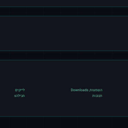
השמעות, Downloads
לייקים
תגובות
חבילהs