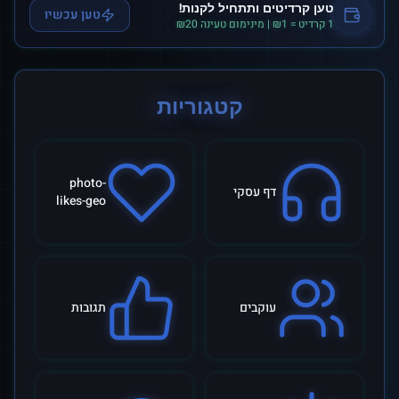
טען קרדיטים ותתחיל לקנות!
טען עכשיו
1 קרדיט = ₪1 | מינימום טעינה ₪20
קטגוריות
photo-
דף עסקי
likes-geo
עוקבים
תגובות