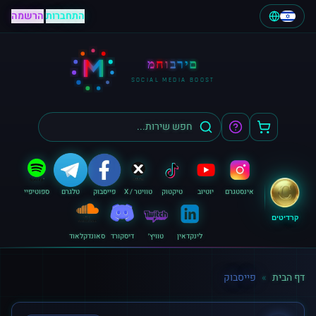
התחברות
|
הרשמה
M
מחוברים
SOCIAL MEDIA BOOST
אינסטגרם
יוטיוב
טיקטוק
טוויטר / X
פייסבוק
טלגרם
ספוטיפיי
קרדיטים
לינקדאין
טוויץ׳
דיסקורד
סאונדקלאוד
דף הבית
»
פייסבוק
קנה פייסבוק - עוקבים, לייקים וצפיות | מחוברים