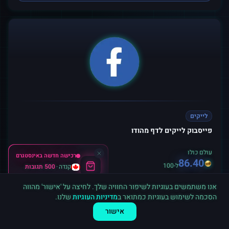
לייקים
פייסבוק לייקים לדף מהודו
עולם כולו
רכישה חדשה ב
אינסטגרם
86.40
ל-100
קנדה
·
500 תגובות
לפני דקה
אנו משתמשים בעוגיות לשיפור החוויה שלך. לחיצה על 'אישור' מהווה
הוסף לסל
הסכמה לשימוש בעוגיות כמתואר ב
מדיניות העוגיות
שלנו.
אישור