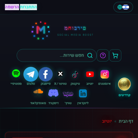
התחברות
|
הרשמה
M
מחוברים
SOCIAL MEDIA BOOST
אינסטגרם
יוטיוב
טיקטוק
טוויטר / X
פייסבוק
טלגרם
ספוטיפיי
קרדיטים
לינקדאין
טוויץ׳
דיסקורד
סאונדקלאוד
דף הבית
»
יוטיוב
קנה יוטיוב - עוקבים, לייקים וצפיות | מחוברים