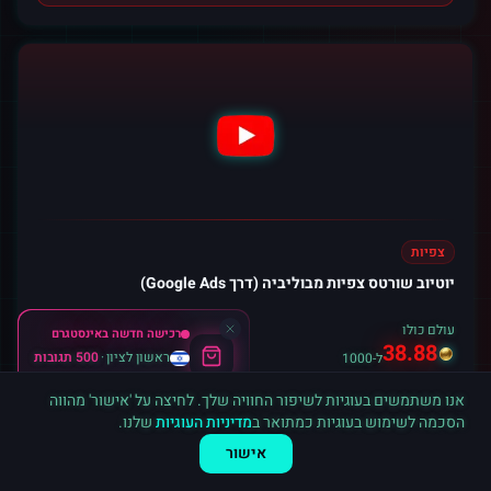
צפיות
יוטיוב שורטס צפיות מבוליביה (דרך Google Ads)
עולם כולו
רכישה חדשה ב
אינסטגרם
38.88
ראשון לציון
·
500 תגובות
ל-1000
לפני 5 דקות
אנו משתמשים בעוגיות לשיפור החוויה שלך. לחיצה על 'אישור' מהווה
הוסף לסל
הסכמה לשימוש בעוגיות כמתואר ב
מדיניות העוגיות
שלנו.
אישור