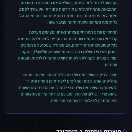
הקישור לפרופיל או לפוסט, השלימו את התשלום המאובטח,
והתוצאות מתחילות להגיע תוך דקות ספורות. אין צורך לספק
סיסמה או פרטי התחברות. אנחנו מספקים אחריות מלאה על
כל הזמנה ותמיכה טכנית זמינה סביב השעון.
המחירים שלנו תחרותיים ביותר ואנחנו מציעים מערכת
קרדיטים עם בונוסים שהופכת את הקנייה למשתלמת עוד יותר.
ככל שטוענים יותר קרדיטים, הבונוס גדל. בנוסף, אנו תומכים
במגוון אמצעי תשלום כולל כרטיסי אשראי, PayPal, ביטקוין
ועוד. הצטרפו לקהילת הלקוחות שלנו והתחילו לראות תוצאות
אמיתיות.
חשוב לציין שהשירותים שלנו משלימים תוכן איכותי ואינם
מחליפים אותו. אנחנו ממליצים ליצור תוכן מעניין ומקורי
ולהשתמש בשירותים שלנו כדי לתת לו את הדחיפה הראשונית
שהוא צריך. שילוב של תוכן טוב עם שירותי קידום מקצועיים
הוא המתכון להצלחה ברשתות החברתיות.
מוצרים נוספים ב-
דיסקורד