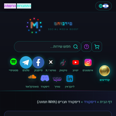
התחברות
|
הרשמה
M
מחוברים
SOCIAL MEDIA BOOST
אינסטגרם
יוטיוב
טיקטוק
טוויטר / X
פייסבוק
טלגרם
ספוטיפיי
קרדיטים
לינקדאין
טוויץ׳
דיסקורד
סאונדקלאוד
דף הבית
»
דיסקורד
»
דיסקורד חברים (With תמונה)