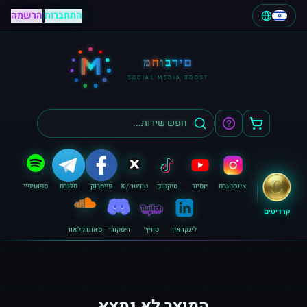
התחברות
|
הרשמה
M
מחוברים
SOCIAL MEDIA BOOST
אינסטגרם
יוטיוב
טיקטוק
טוויטר / X
פייסבוק
טלגרם
ספוטיפיי
קרדיטים
לינקדאין
טוויץ׳
דיסקורד
סאונדקלאוד
המוצר לא נמצא