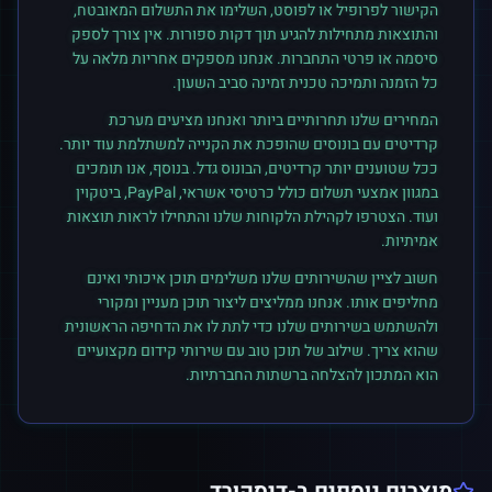
הקישור לפרופיל או לפוסט, השלימו את התשלום המאובטח,
והתוצאות מתחילות להגיע תוך דקות ספורות. אין צורך לספק
סיסמה או פרטי התחברות. אנחנו מספקים אחריות מלאה על
כל הזמנה ותמיכה טכנית זמינה סביב השעון.
המחירים שלנו תחרותיים ביותר ואנחנו מציעים מערכת
קרדיטים עם בונוסים שהופכת את הקנייה למשתלמת עוד יותר.
ככל שטוענים יותר קרדיטים, הבונוס גדל. בנוסף, אנו תומכים
במגוון אמצעי תשלום כולל כרטיסי אשראי, PayPal, ביטקוין
ועוד. הצטרפו לקהילת הלקוחות שלנו והתחילו לראות תוצאות
אמיתיות.
חשוב לציין שהשירותים שלנו משלימים תוכן איכותי ואינם
מחליפים אותו. אנחנו ממליצים ליצור תוכן מעניין ומקורי
ולהשתמש בשירותים שלנו כדי לתת לו את הדחיפה הראשונית
שהוא צריך. שילוב של תוכן טוב עם שירותי קידום מקצועיים
הוא המתכון להצלחה ברשתות החברתיות.
מוצרים נוספים ב-
דיסקורד