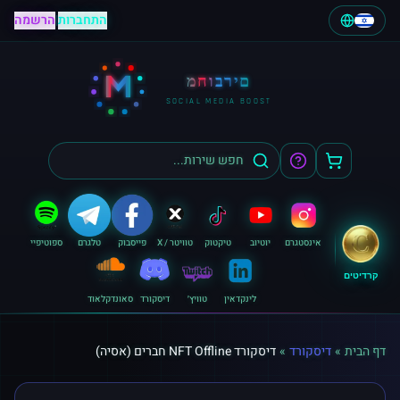
התחברות
|
הרשמה
M
מחוברים
SOCIAL MEDIA BOOST
אינסטגרם
יוטיוב
טיקטוק
טוויטר / X
פייסבוק
טלגרם
ספוטיפיי
קרדיטים
לינקדאין
טוויץ׳
דיסקורד
סאונדקלאוד
דף הבית
»
דיסקורד
»
דיסקורד NFT Offline חברים (אסיה)