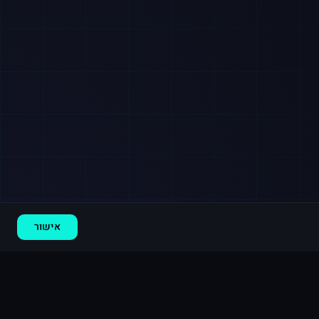
רכישה חדשה ב
אינסטגרם
אשדוד
·
500 תגובות
לפני 6 דקות
אישור