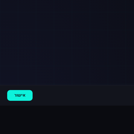
רכישה חדשה ב
אינסטגרם
נתניה
·
500 תגובות
לפני 3 דקות
אישור