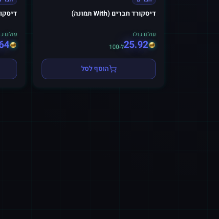
דיסקורד חברים (With תמונה)
דיסקורד חבר
עולם כולו
עולם כו
64
25.92
ל-100
הוסף לסל