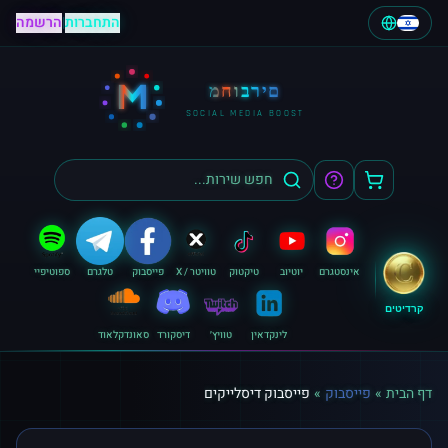
התחברות
|
הרשמה
M
מחוברים
SOCIAL MEDIA BOOST
אינסטגרם
יוטיוב
טיקטוק
טוויטר / X
פייסבוק
טלגרם
ספוטיפיי
קרדיטים
לינקדאין
טוויץ׳
דיסקורד
סאונדקלאוד
דף הבית
»
פייסבוק
»
פייסבוק דיסלייקים