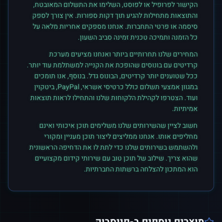
הקישור לפרופיל או לפוסט, השלימו את התשלום המאובטח,
והתוצאות מתחילות להגיע תוך דקות ספורות. אין צורך לספק
סיסמה או פרטי התחברות. אנחנו מספקים אחריות מלאה על
כל הזמנה ותמיכה טכנית זמינה סביב השעון.
המחירים שלנו תחרותיים ביותר ואנחנו מציעים מערכת
קרדיטים עם בונוסים שהופכת את הקנייה למשתלמת עוד יותר.
ככל שטוענים יותר קרדיטים, הבונוס גדל. בנוסף, אנו תומכים
במגוון אמצעי תשלום כולל כרטיסי אשראי, PayPal, ביטקוין
ועוד. הצטרפו לקהילת הלקוחות שלנו והתחילו לראות תוצאות
אמיתיות.
חשוב לציין שהשירותים שלנו משלימים תוכן איכותי ואינם
מחליפים אותו. אנחנו ממליצים ליצור תוכן מעניין ומקורי
ולהשתמש בשירותים שלנו כדי לתת לו את הדחיפה הראשונית
שהוא צריך. שילוב של תוכן טוב עם שירותי קידום מקצועיים
הוא המתכון להצלחה ברשתות החברתיות.
מוצרים נוספים ב-
פייסבוק