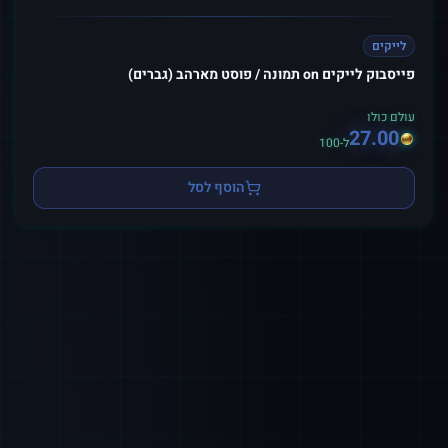
לייקים
פייסבוק לייקים on תמונה / פוסט מארהב (גברים)
עולם כולו
27.00
ל-100
הוסף לסל