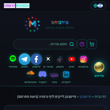
התחברות
|
הרשמה
M
מחוברים
SOCIAL MEDIA BOOST
אינסטגרם
יוטיוב
טיקטוק
טוויטר / X
פייסבוק
טלגרם
ספוטיפיי
קרדיטים
לינקדאין
טוויץ׳
דיסקורד
סאונדקלאוד
דף הבית
»
פייסבוק
»
פייסבוק לייקים לדף גרמניה (גישת מפרסם)