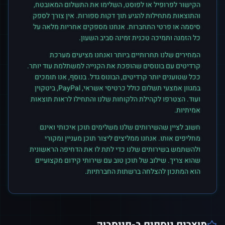
הקישור לפרופיל או לפוסט, השלימו את התשלום המאובטח,
והתוצאות מתחילות להגיע תוך דקות ספורות. אין צורך לספק
סיסמה או פרטי התחברות. אנחנו מספקים אחריות מלאה על
כל הזמנה ותמיכה טכנית זמינה סביב השעון.
המחירים שלנו תחרותיים ביותר ואנחנו מציעים מערכת
קרדיטים עם בונוסים שהופכת את הקנייה למשתלמת עוד יותר.
ככל שטוענים יותר קרדיטים, הבונוס גדל. בנוסף, אנו תומכים
במגוון אמצעי תשלום כולל כרטיסי אשראי, PayPal, ביטקוין
ועוד. הצטרפו לקהילת הלקוחות שלנו והתחילו לראות תוצאות
אמיתיות.
חשוב לציין שהשירותים שלנו משלימים תוכן איכותי ואינם
מחליפים אותו. אנחנו ממליצים ליצור תוכן מעניין ומקורי
ולהשתמש בשירותים שלנו כדי לתת לו את הדחיפה הראשונית
שהוא צריך. שילוב של תוכן טוב עם שירותי קידום מקצועיים
הוא המתכון להצלחה ברשתות החברתיות.
מוצרים נוספים ב-
פייסבוק