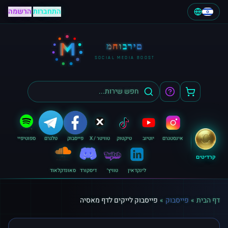
התחברות
|
הרשמה
M
מחוברים
SOCIAL MEDIA BOOST
אינסטגרם
יוטיוב
טיקטוק
טוויטר / X
פייסבוק
טלגרם
ספוטיפיי
קרדיטים
לינקדאין
טוויץ׳
דיסקורד
סאונדקלאוד
דף הבית
»
פייסבוק
»
פייסבוק לייקים לדף מאסיה