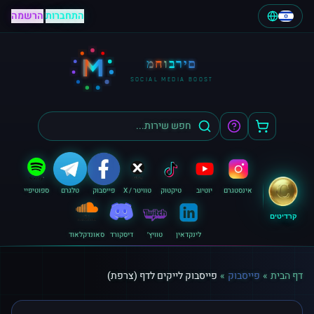
התחברות
|
הרשמה
M
מחוברים
SOCIAL MEDIA BOOST
אינסטגרם
יוטיוב
טיקטוק
טוויטר / X
פייסבוק
טלגרם
ספוטיפיי
קרדיטים
לינקדאין
טוויץ׳
דיסקורד
סאונדקלאוד
דף הבית
»
פייסבוק
»
פייסבוק לייקים לדף (צרפת)