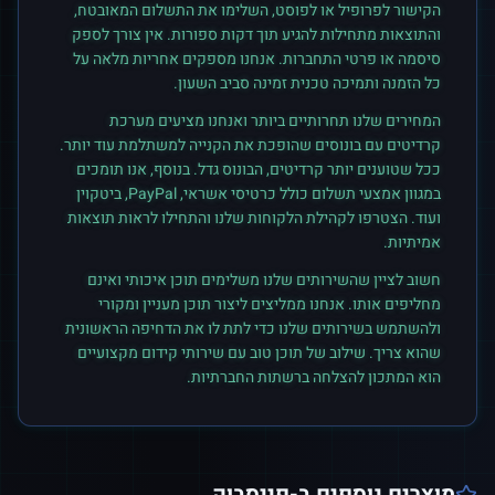
הקישור לפרופיל או לפוסט, השלימו את התשלום המאובטח,
והתוצאות מתחילות להגיע תוך דקות ספורות. אין צורך לספק
סיסמה או פרטי התחברות. אנחנו מספקים אחריות מלאה על
כל הזמנה ותמיכה טכנית זמינה סביב השעון.
המחירים שלנו תחרותיים ביותר ואנחנו מציעים מערכת
קרדיטים עם בונוסים שהופכת את הקנייה למשתלמת עוד יותר.
ככל שטוענים יותר קרדיטים, הבונוס גדל. בנוסף, אנו תומכים
במגוון אמצעי תשלום כולל כרטיסי אשראי, PayPal, ביטקוין
ועוד. הצטרפו לקהילת הלקוחות שלנו והתחילו לראות תוצאות
אמיתיות.
חשוב לציין שהשירותים שלנו משלימים תוכן איכותי ואינם
מחליפים אותו. אנחנו ממליצים ליצור תוכן מעניין ומקורי
ולהשתמש בשירותים שלנו כדי לתת לו את הדחיפה הראשונית
שהוא צריך. שילוב של תוכן טוב עם שירותי קידום מקצועיים
הוא המתכון להצלחה ברשתות החברתיות.
מוצרים נוספים ב-
פייסבוק