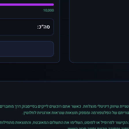
10,000
סה״כ:
גיית שיווק דיגיטלי מוצלחת. כאשר אתם רוכשים
לייקים
ב
פייסבוק
דרך מחוברים,
גוריתם של הפלטפורמה ומספק תוצאות שנראות אורגניות לחלוטין.
ת הקישור לפרופיל או לפוסט, השלימו את התשלום המאובטח, והתוצאות מתחילות ל
נה ותמיכה טכנית זמינה סביב השעון.