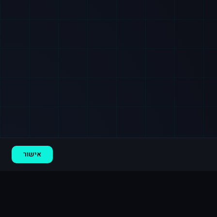
רכישה חדשה ב
לינקדאין
חיפה
·
800 עוקבים
לפני 2 דקות
אישור