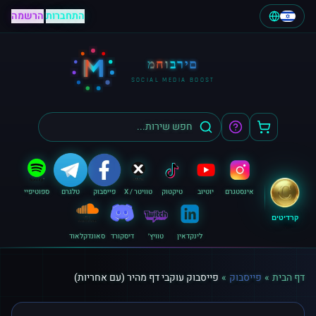
התחברות
|
הרשמה
M
מחוברים
SOCIAL MEDIA BOOST
אינסטגרם
יוטיוב
טיקטוק
טוויטר / X
פייסבוק
טלגרם
ספוטיפיי
קרדיטים
לינקדאין
טוויץ׳
דיסקורד
סאונדקלאוד
דף הבית
»
פייסבוק
»
פייסבוק עוקבי דף מהיר (עם אחריות)