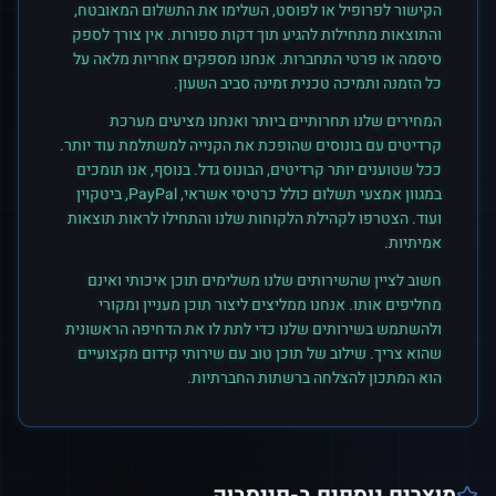
הקישור לפרופיל או לפוסט, השלימו את התשלום המאובטח,
והתוצאות מתחילות להגיע תוך דקות ספורות. אין צורך לספק
סיסמה או פרטי התחברות. אנחנו מספקים אחריות מלאה על
כל הזמנה ותמיכה טכנית זמינה סביב השעון.
המחירים שלנו תחרותיים ביותר ואנחנו מציעים מערכת
קרדיטים עם בונוסים שהופכת את הקנייה למשתלמת עוד יותר.
ככל שטוענים יותר קרדיטים, הבונוס גדל. בנוסף, אנו תומכים
במגוון אמצעי תשלום כולל כרטיסי אשראי, PayPal, ביטקוין
ועוד. הצטרפו לקהילת הלקוחות שלנו והתחילו לראות תוצאות
אמיתיות.
חשוב לציין שהשירותים שלנו משלימים תוכן איכותי ואינם
מחליפים אותו. אנחנו ממליצים ליצור תוכן מעניין ומקורי
ולהשתמש בשירותים שלנו כדי לתת לו את הדחיפה הראשונית
שהוא צריך. שילוב של תוכן טוב עם שירותי קידום מקצועיים
הוא המתכון להצלחה ברשתות החברתיות.
מוצרים נוספים ב-
פייסבוק