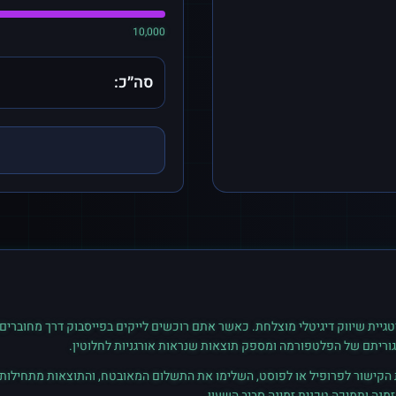
10,000
סה״כ:
גיית שיווק דיגיטלי מוצלחת. כאשר אתם רוכשים
לייקים
ב
פייסבוק
דרך מחוברים,
גוריתם של הפלטפורמה ומספק תוצאות שנראות אורגניות לחלוטין.
ת הקישור לפרופיל או לפוסט, השלימו את התשלום המאובטח, והתוצאות מתחילות ל
נה ותמיכה טכנית זמינה סביב השעון.