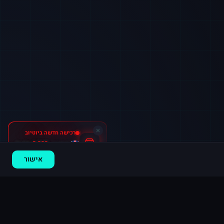
רכישה חדשה ב
יוטיוב
בריטניה
·
2,000 צפיות
לפני 8 דקות
אישור