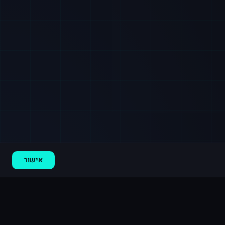
רכישה חדשה ב
לינקדאין
ראשון לציון
·
800 עוקבים
לפני 8 דקות
אישור