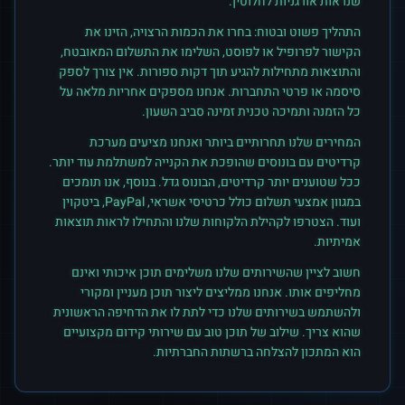
שנראות אורגניות לחלוטין.
התהליך פשוט ובטוח: בחרו את הכמות הרצויה, הזינו את
הקישור לפרופיל או לפוסט, השלימו את התשלום המאובטח,
והתוצאות מתחילות להגיע תוך דקות ספורות. אין צורך לספק
סיסמה או פרטי התחברות. אנחנו מספקים אחריות מלאה על
כל הזמנה ותמיכה טכנית זמינה סביב השעון.
המחירים שלנו תחרותיים ביותר ואנחנו מציעים מערכת
קרדיטים עם בונוסים שהופכת את הקנייה למשתלמת עוד יותר.
ככל שטוענים יותר קרדיטים, הבונוס גדל. בנוסף, אנו תומכים
במגוון אמצעי תשלום כולל כרטיסי אשראי, PayPal, ביטקוין
ועוד. הצטרפו לקהילת הלקוחות שלנו והתחילו לראות תוצאות
אמיתיות.
חשוב לציין שהשירותים שלנו משלימים תוכן איכותי ואינם
מחליפים אותו. אנחנו ממליצים ליצור תוכן מעניין ומקורי
ולהשתמש בשירותים שלנו כדי לתת לו את הדחיפה הראשונית
שהוא צריך. שילוב של תוכן טוב עם שירותי קידום מקצועיים
הוא המתכון להצלחה ברשתות החברתיות.