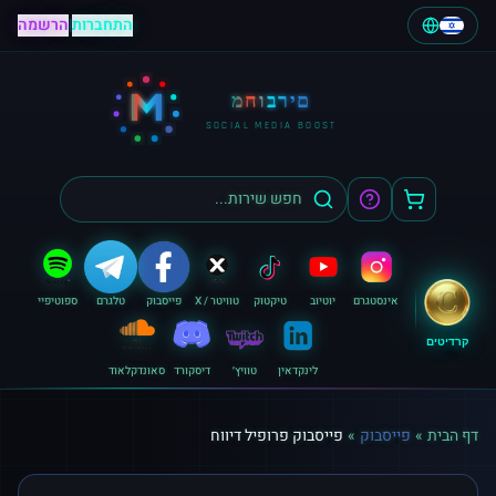
התחברות
|
הרשמה
M
מחוברים
SOCIAL MEDIA BOOST
אינסטגרם
יוטיוב
טיקטוק
טוויטר / X
פייסבוק
טלגרם
ספוטיפיי
קרדיטים
לינקדאין
טוויץ׳
דיסקורד
סאונדקלאוד
דף הבית
»
פייסבוק
»
פייסבוק פרופיל דיווח