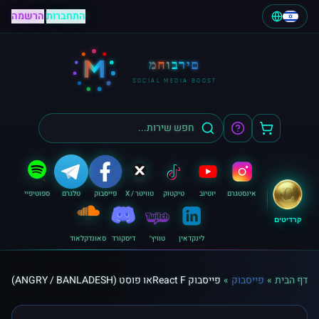
התחברות
|
הרשמה
M
מחוברים
SOCIAL MEDIA BOOST
אינסטגרם
יוטיוב
טיקטוק
טוויטר / X
פייסבוק
טלגרם
ספוטיפיי
קרדיטים
לינקדאין
טוויץ׳
דיסקורד
סאונדקלאוד
דף הבית
»
פייסבוק
»
פייסבוק React Fאו פוסט (ANGRY / BANLADESH)