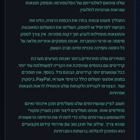
שלנו מותאם לאלגוריתם של הפלטפורמה ומספק תוצאות
שנראות אורגניות לחלוטין.
התהליך פשוט ובטוח: בחרו את הכמות הרצויה, הזינו את
הקישור לפרופיל או לפוסט, השלימו את התשלום המאובטח,
והתוצאות מתחילות להגיע תוך דקות ספורות. אין צורך לספק
סיסמה או פרטי התחברות. אנחנו מספקים אחריות מלאה על
כל הזמנה ותמיכה טכנית זמינה סביב השעון.
המחירים שלנו תחרותיים ביותר ואנחנו מציעים מערכת
קרדיטים עם בונוסים שהופכת את הקנייה למשתלמת עוד יותר.
ככל שטוענים יותר קרדיטים, הבונוס גדל. בנוסף, אנו תומכים
במגוון אמצעי תשלום כולל כרטיסי אשראי, PayPal, ביטקוין
ועוד. הצטרפו לקהילת הלקוחות שלנו והתחילו לראות תוצאות
אמיתיות.
חשוב לציין שהשירותים שלנו משלימים תוכן איכותי ואינם
מחליפים אותו. אנחנו ממליצים ליצור תוכן מעניין ומקורי
ולהשתמש בשירותים שלנו כדי לתת לו את הדחיפה הראשונית
שהוא צריך. שילוב של תוכן טוב עם שירותי קידום מקצועיים
הוא המתכון להצלחה ברשתות החברתיות.