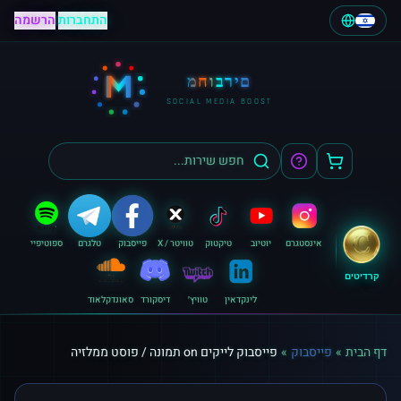
התחברות
|
הרשמה
M
מחוברים
SOCIAL MEDIA BOOST
אינסטגרם
יוטיוב
טיקטוק
טוויטר / X
פייסבוק
טלגרם
ספוטיפיי
קרדיטים
לינקדאין
טוויץ׳
דיסקורד
סאונדקלאוד
דף הבית
»
פייסבוק
»
פייסבוק לייקים on תמונה / פוסט ממלזיה