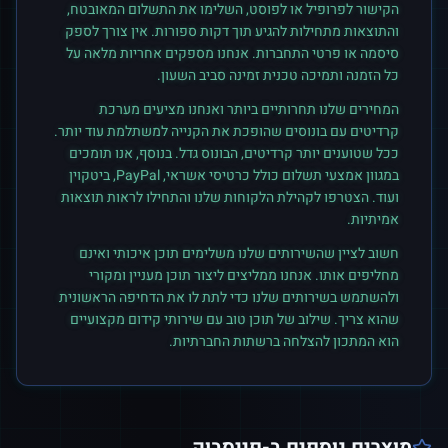
הקישור לפרופיל או לפוסט, השלימו את התשלום המאובטח,
והתוצאות מתחילות להגיע תוך דקות ספורות. אין צורך לספק
סיסמה או פרטי התחברות. אנחנו מספקים אחריות מלאה על
כל הזמנה ותמיכה טכנית זמינה סביב השעון.
המחירים שלנו תחרותיים ביותר ואנחנו מציעים מערכת
קרדיטים עם בונוסים שהופכת את הקנייה למשתלמת עוד יותר.
ככל שטוענים יותר קרדיטים, הבונוס גדל. בנוסף, אנו תומכים
במגוון אמצעי תשלום כולל כרטיסי אשראי, PayPal, ביטקוין
ועוד. הצטרפו לקהילת הלקוחות שלנו והתחילו לראות תוצאות
אמיתיות.
חשוב לציין שהשירותים שלנו משלימים תוכן איכותי ואינם
מחליפים אותו. אנחנו ממליצים ליצור תוכן מעניין ומקורי
ולהשתמש בשירותים שלנו כדי לתת לו את הדחיפה הראשונית
שהוא צריך. שילוב של תוכן טוב עם שירותי קידום מקצועיים
הוא המתכון להצלחה ברשתות החברתיות.
מוצרים נוספים ב-
פייסבוק