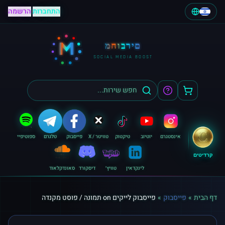
התחברות
|
הרשמה
M
מחוברים
SOCIAL MEDIA BOOST
אינסטגרם
יוטיוב
טיקטוק
טוויטר / X
פייסבוק
טלגרם
ספוטיפיי
קרדיטים
לינקדאין
טוויץ׳
דיסקורד
סאונדקלאוד
דף הבית
»
פייסבוק
»
פייסבוק לייקים on תמונה / פוסט מקנדה