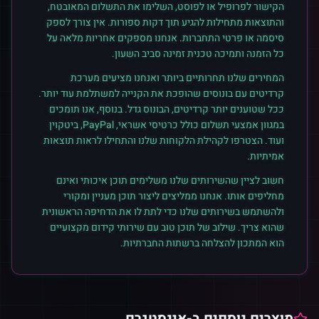
הקישור לפרופיל או לפוסט, השלימו את התשלום המאובטח,
והתוצאות מתחילות להגיע תוך דקות ספורות. אין צורך לספק
סיסמה או פרטי התחברות. אנחנו מספקים אחריות מלאה על
כל הזמנה ותמיכה טכנית זמינה סביב השעון.
המחירים שלנו תחרותיים ביותר ואנחנו מציעים מערכת
קרדיטים עם בונוסים שהופכת את הקנייה למשתלמת עוד יותר.
ככל שטוענים יותר קרדיטים, הבונוס גדל. בנוסף, אנו תומכים
במגוון אמצעי תשלום כולל כרטיסי אשראי, PayPal, ביטקוין
ועוד. הצטרפו לקהילת הלקוחות שלנו והתחילו לראות תוצאות
אמיתיות.
חשוב לציין שהשירותים שלנו משלימים תוכן איכותי ואינם
מחליפים אותו. אנחנו ממליצים ליצור תוכן מעניין ומקורי
ולהשתמש בשירותים שלנו כדי לתת לו את הדחיפה הראשונית
שהוא צריך. שילוב של תוכן טוב עם שירותי קידום מקצועיים
הוא המתכון להצלחה ברשתות החברתיות.
מוצרים נוספים ב-
אינסטגרם