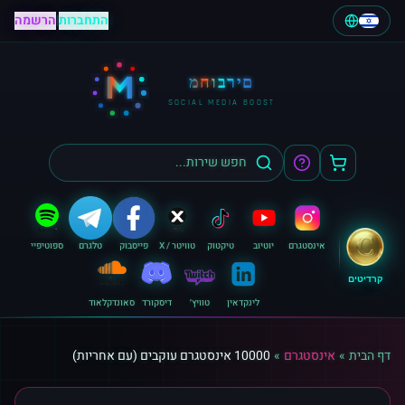
התחברות
|
הרשמה
M
מחוברים
SOCIAL MEDIA BOOST
אינסטגרם
יוטיוב
טיקטוק
טוויטר / X
פייסבוק
טלגרם
ספוטיפיי
קרדיטים
לינקדאין
טוויץ׳
דיסקורד
סאונדקלאוד
דף הבית
»
אינסטגרם
»
10000 אינסטגרם עוקבים (עם אחריות)