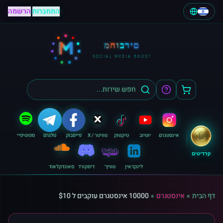
התחברות
|
הרשמה
M
מחוברים
SOCIAL MEDIA BOOST
אינסטגרם
יוטיוב
טיקטוק
טוויטר / X
פייסבוק
טלגרם
ספוטיפיי
קרדיטים
לינקדאין
טוויץ׳
דיסקורד
סאונדקלאוד
דף הבית
»
אינסטגרם
»
10000 אינסטגרם עוקבים ל $10