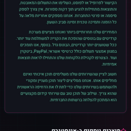
הקישור לפרופיל או לפוסט, השלימו את התשלום המאובטח,
והתוצאות מתחילות להגיע תוך דקות ספורות. אין צורך לספק
סיסמה או פרטי התחברות. אנחנו מספקים אחריות מלאה על
כל הזמנה ותמיכה טכנית זמינה סביב השעון.
המחירים שלנו תחרותיים ביותר ואנחנו מציעים מערכת
קרדיטים עם בונוסים שהופכת את הקנייה למשתלמת עוד יותר.
ככל שטוענים יותר קרדיטים, הבונוס גדל. בנוסף, אנו תומכים
במגוון אמצעי תשלום כולל כרטיסי אשראי, PayPal, ביטקוין
ועוד. הצטרפו לקהילת הלקוחות שלנו והתחילו לראות תוצאות
אמיתיות.
חשוב לציין שהשירותים שלנו משלימים תוכן איכותי ואינם
מחליפים אותו. אנחנו ממליצים ליצור תוכן מעניין ומקורי
ולהשתמש בשירותים שלנו כדי לתת לו את הדחיפה הראשונית
שהוא צריך. שילוב של תוכן טוב עם שירותי קידום מקצועיים
הוא המתכון להצלחה ברשתות החברתיות.
מוצרים נוספים ב-
אינסטגרם