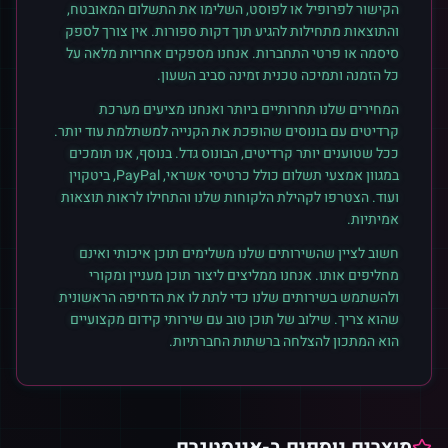
הקישור לפרופיל או לפוסט, השלימו את התשלום המאובטח,
והתוצאות מתחילות להגיע תוך דקות ספורות. אין צורך לספק
סיסמה או פרטי התחברות. אנחנו מספקים אחריות מלאה על
כל הזמנה ותמיכה טכנית זמינה סביב השעון.
המחירים שלנו תחרותיים ביותר ואנחנו מציעים מערכת
קרדיטים עם בונוסים שהופכת את הקנייה למשתלמת עוד יותר.
ככל שטוענים יותר קרדיטים, הבונוס גדל. בנוסף, אנו תומכים
במגוון אמצעי תשלום כולל כרטיסי אשראי, PayPal, ביטקוין
ועוד. הצטרפו לקהילת הלקוחות שלנו והתחילו לראות תוצאות
אמיתיות.
חשוב לציין שהשירותים שלנו משלימים תוכן איכותי ואינם
מחליפים אותו. אנחנו ממליצים ליצור תוכן מעניין ומקורי
ולהשתמש בשירותים שלנו כדי לתת לו את הדחיפה הראשונית
שהוא צריך. שילוב של תוכן טוב עם שירותי קידום מקצועיים
הוא המתכון להצלחה ברשתות החברתיות.
מוצרים נוספים ב-
אינסטגרם