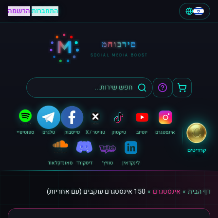
התחברות
|
הרשמה
M
מחוברים
SOCIAL MEDIA BOOST
אינסטגרם
יוטיוב
טיקטוק
טוויטר / X
פייסבוק
טלגרם
ספוטיפיי
קרדיטים
לינקדאין
טוויץ׳
דיסקורד
סאונדקלאוד
דף הבית
»
אינסטגרם
»
150 אינסטגרם עוקבים (עם אחריות)