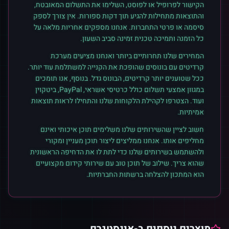
הקישור לפרופיל או לפוסט, השלימו את התשלום המאובטח,
והתוצאות מתחילות להגיע תוך דקות ספורות. אין צורך לספק
סיסמה או פרטי התחברות. אנחנו מספקים אחריות מלאה על
כל הזמנה ותמיכה טכנית זמינה סביב השעון.
המחירים שלנו תחרותיים ביותר ואנחנו מציעים מערכת
קרדיטים עם בונוסים שהופכת את הקנייה למשתלמת עוד יותר.
ככל שטוענים יותר קרדיטים, הבונוס גדל. בנוסף, אנו תומכים
במגוון אמצעי תשלום כולל כרטיסי אשראי, PayPal, ביטקוין
ועוד. הצטרפו לקהילת הלקוחות שלנו והתחילו לראות תוצאות
אמיתיות.
חשוב לציין שהשירותים שלנו משלימים תוכן איכותי ואינם
מחליפים אותו. אנחנו ממליצים ליצור תוכן מעניין ומקורי
ולהשתמש בשירותים שלנו כדי לתת לו את הדחיפה הראשונית
שהוא צריך. שילוב של תוכן טוב עם שירותי קידום מקצועיים
הוא המתכון להצלחה ברשתות החברתיות.
מוצרים נוספים ב-
אינסטגרם