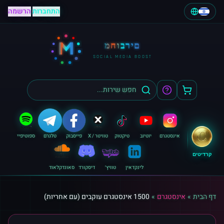
התחברות
|
הרשמה
M
מחוברים
SOCIAL MEDIA BOOST
אינסטגרם
יוטיוב
טיקטוק
טוויטר / X
פייסבוק
טלגרם
ספוטיפיי
קרדיטים
לינקדאין
טוויץ׳
דיסקורד
סאונדקלאוד
דף הבית
»
אינסטגרם
»
1500 אינסטגרם עוקבים (עם אחריות)