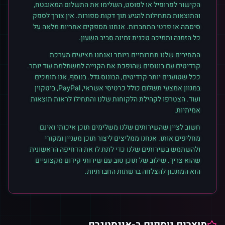
הקישור לפרופיל או לפוסט, השלימו את התשלום המאובטח,
והתוצאות מתחילות להגיע תוך דקות ספורות. אין צורך לספק
סיסמה או פרטי התחברות. אנחנו מספקים אחריות מלאה על
כל הזמנה ותמיכה טכנית זמינה סביב השעון.
המחירים שלנו תחרותיים ביותר ואנחנו מציעים מערכת
קרדיטים עם בונוסים שהופכת את הקנייה למשתלמת עוד יותר.
ככל שטוענים יותר קרדיטים, הבונוס גדל. בנוסף, אנו תומכים
במגוון אמצעי תשלום כולל כרטיסי אשראי, PayPal, ביטקוין
ועוד. הצטרפו לקהילת הלקוחות שלנו והתחילו לראות תוצאות
אמיתיות.
חשוב לציין שהשירותים שלנו משלימים תוכן איכותי ואינם
מחליפים אותו. אנחנו ממליצים ליצור תוכן מעניין ומקורי
ולהשתמש בשירותים שלנו כדי לתת לו את הדחיפה הראשונית
שהוא צריך. שילוב של תוכן טוב עם שירותי קידום מקצועיים
הוא המתכון להצלחה ברשתות החברתיות.
מוצרים נוספים ב-
אינסטגרם