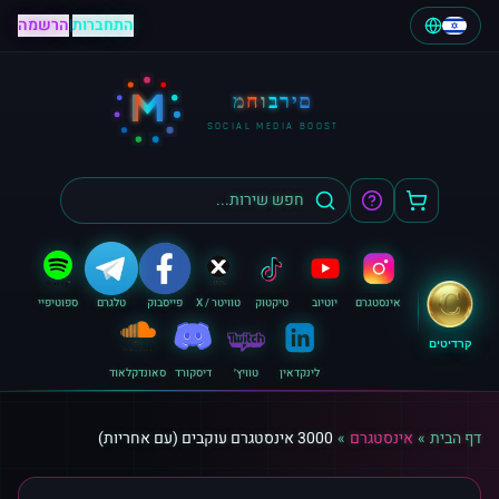
התחברות
|
הרשמה
M
מחוברים
SOCIAL MEDIA BOOST
אינסטגרם
יוטיוב
טיקטוק
טוויטר / X
פייסבוק
טלגרם
ספוטיפיי
קרדיטים
לינקדאין
טוויץ׳
דיסקורד
סאונדקלאוד
דף הבית
»
אינסטגרם
»
3000 אינסטגרם עוקבים (עם אחריות)