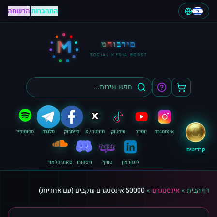
התחברות
|
הרשמה
M
מחוברים
SOCIAL MEDIA BOOST
אינסטגרם
יוטיוב
טיקטוק
טוויטר / X
פייסבוק
טלגרם
ספוטיפיי
קרדיטים
לינקדאין
טוויץ׳
דיסקורד
סאונדקלאוד
דף הבית
»
אינסטגרם
»
50000 אינסטגרם עוקבים (עם אחריות)