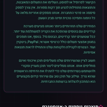
הקישור לפרופיל או לפוסט, השלימו את התשלום המאובטח,
והתוצאות מתחילות להגיע תוך דקות ספורות. אין צורך לספק
סיסמה או פרטי התחברות. אנחנו מספקים אחריות מלאה על
כל הזמנה ותמיכה טכנית זמינה סביב השעון.
המחירים שלנו תחרותיים ביותר ואנחנו מציעים מערכת
קרדיטים עם בונוסים שהופכת את הקנייה למשתלמת עוד יותר.
ככל שטוענים יותר קרדיטים, הבונוס גדל. בנוסף, אנו תומכים
במגוון אמצעי תשלום כולל כרטיסי אשראי, PayPal, ביטקוין
ועוד. הצטרפו לקהילת הלקוחות שלנו והתחילו לראות תוצאות
אמיתיות.
חשוב לציין שהשירותים שלנו משלימים תוכן איכותי ואינם
מחליפים אותו. אנחנו ממליצים ליצור תוכן מעניין ומקורי
ולהשתמש בשירותים שלנו כדי לתת לו את הדחיפה הראשונית
שהוא צריך. שילוב של תוכן טוב עם שירותי קידום מקצועיים
הוא המתכון להצלחה ברשתות החברתיות.
מוצרים נוספים ב-
אינסטגרם