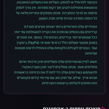
הקישור לפרופיל או לפוסט, השלימו את התשלום המאובטח,
והתוצאות מתחילות להגיע תוך דקות ספורות. אין צורך לספק
סיסמה או פרטי התחברות. אנחנו מספקים אחריות מלאה על
כל הזמנה ותמיכה טכנית זמינה סביב השעון.
המחירים שלנו תחרותיים ביותר ואנחנו מציעים מערכת
קרדיטים עם בונוסים שהופכת את הקנייה למשתלמת עוד יותר.
ככל שטוענים יותר קרדיטים, הבונוס גדל. בנוסף, אנו תומכים
במגוון אמצעי תשלום כולל כרטיסי אשראי, PayPal, ביטקוין
ועוד. הצטרפו לקהילת הלקוחות שלנו והתחילו לראות תוצאות
אמיתיות.
חשוב לציין שהשירותים שלנו משלימים תוכן איכותי ואינם
מחליפים אותו. אנחנו ממליצים ליצור תוכן מעניין ומקורי
ולהשתמש בשירותים שלנו כדי לתת לו את הדחיפה הראשונית
שהוא צריך. שילוב של תוכן טוב עם שירותי קידום מקצועיים
הוא המתכון להצלחה ברשתות החברתיות.
מוצרים נוספים ב-
אינסטגרם