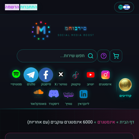
התחברות
|
הרשמה
M
מחוברים
SOCIAL MEDIA BOOST
אינסטגרם
יוטיוב
טיקטוק
טוויטר / X
פייסבוק
טלגרם
ספוטיפיי
קרדיטים
לינקדאין
טוויץ׳
דיסקורד
סאונדקלאוד
דף הבית
»
אינסטגרם
»
6000 אינסטגרם עוקבים (עם אחריות)