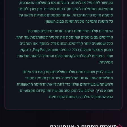
הקישור לפרופיל או לפוסט, השלימו את התשלום המאובטח,
והתוצאות מתחילות להגיע תוך דקות ספורות. אין צורך לספק
סיסמה או פרטי התחברות. אנחנו מספקים אחריות מלאה על
כל הזמנה ותמיכה טכנית זמינה סביב השעון.
המחירים שלנו תחרותיים ביותר ואנחנו מציעים מערכת
קרדיטים עם בונוסים שהופכת את הקנייה למשתלמת עוד יותר.
ככל שטוענים יותר קרדיטים, הבונוס גדל. בנוסף, אנו תומכים
במגוון אמצעי תשלום כולל כרטיסי אשראי, PayPal, ביטקוין
ועוד. הצטרפו לקהילת הלקוחות שלנו והתחילו לראות תוצאות
אמיתיות.
חשוב לציין שהשירותים שלנו משלימים תוכן איכותי ואינם
מחליפים אותו. אנחנו ממליצים ליצור תוכן מעניין ומקורי
ולהשתמש בשירותים שלנו כדי לתת לו את הדחיפה הראשונית
שהוא צריך. שילוב של תוכן טוב עם שירותי קידום מקצועיים
הוא המתכון להצלחה ברשתות החברתיות.
מוצרים נוספים ב-
אינסטגרם