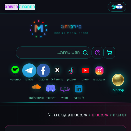
התחברות
|
הרשמה
M
מחוברים
SOCIAL MEDIA BOOST
אינסטגרם
יוטיוב
טיקטוק
טוויטר / X
פייסבוק
טלגרם
ספוטיפיי
קרדיטים
לינקדאין
טוויץ׳
דיסקורד
סאונדקלאוד
דף הבית
»
אינסטגרם
»
אינסטגרם עוקבים ברזיל