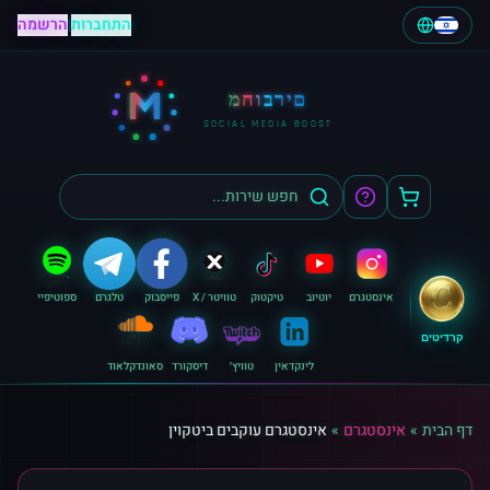
התחברות
|
הרשמה
M
מחוברים
SOCIAL MEDIA BOOST
אינסטגרם
יוטיוב
טיקטוק
טוויטר / X
פייסבוק
טלגרם
ספוטיפיי
קרדיטים
לינקדאין
טוויץ׳
דיסקורד
סאונדקלאוד
דף הבית
»
אינסטגרם
»
אינסטגרם עוקבים ביטקוין