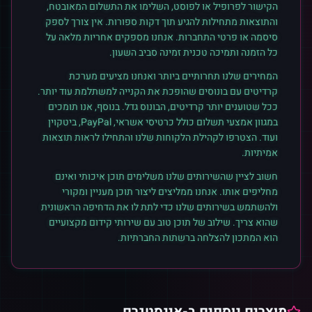
הקישור לפרופיל או לפוסט, השלימו את התשלום המאובטח,
והתוצאות מתחילות להגיע תוך דקות ספורות. אין צורך לספק
סיסמה או פרטי התחברות. אנחנו מספקים אחריות מלאה על
כל הזמנה ותמיכה טכנית זמינה סביב השעון.
המחירים שלנו תחרותיים ביותר ואנחנו מציעים מערכת
קרדיטים עם בונוסים שהופכת את הקנייה למשתלמת עוד יותר.
ככל שטוענים יותר קרדיטים, הבונוס גדל. בנוסף, אנו תומכים
במגוון אמצעי תשלום כולל כרטיסי אשראי, PayPal, ביטקוין
ועוד. הצטרפו לקהילת הלקוחות שלנו והתחילו לראות תוצאות
אמיתיות.
חשוב לציין שהשירותים שלנו משלימים תוכן איכותי ואינם
מחליפים אותו. אנחנו ממליצים ליצור תוכן מעניין ומקורי
ולהשתמש בשירותים שלנו כדי לתת לו את הדחיפה הראשונית
שהוא צריך. שילוב של תוכן טוב עם שירותי קידום מקצועיים
הוא המתכון להצלחה ברשתות החברתיות.
מוצרים נוספים ב-
אינסטגרם