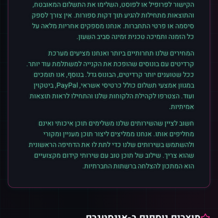
הקישור לפרופיל או לפוסט, השלימו את התשלום המאובטח,
והתוצאות מתחילות להגיע תוך דקות ספורות. אין צורך לספק
סיסמה או פרטי התחברות. אנחנו מספקים אחריות מלאה על
כל הזמנה ותמיכה טכנית זמינה סביב השעון.
המחירים שלנו תחרותיים ביותר ואנחנו מציעים מערכת
קרדיטים עם בונוסים שהופכת את הקנייה למשתלמת עוד יותר.
ככל שטוענים יותר קרדיטים, הבונוס גדל. בנוסף, אנו תומכים
במגוון אמצעי תשלום כולל כרטיסי אשראי, PayPal, ביטקוין
ועוד. הצטרפו לקהילת הלקוחות שלנו והתחילו לראות תוצאות
אמיתיות.
חשוב לציין שהשירותים שלנו משלימים תוכן איכותי ואינם
מחליפים אותו. אנחנו ממליצים ליצור תוכן מעניין ומקורי
ולהשתמש בשירותים שלנו כדי לתת לו את הדחיפה הראשונית
שהוא צריך. שילוב של תוכן טוב עם שירותי קידום מקצועיים
הוא המתכון להצלחה ברשתות החברתיות.
מוצרים נוספים ב-
אינסטגרם