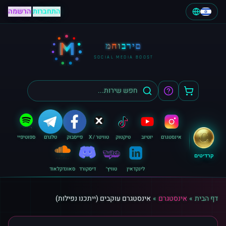
התחברות
|
הרשמה
M
מחוברים
SOCIAL MEDIA BOOST
אינסטגרם
יוטיוב
טיקטוק
טוויטר / X
פייסבוק
טלגרם
ספוטיפיי
קרדיטים
לינקדאין
טוויץ׳
דיסקורד
סאונדקלאוד
דף הבית
»
אינסטגרם
»
אינסטגרם עוקבים (ייתכנו נפילות)