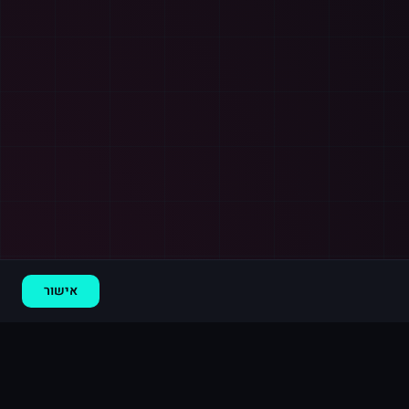
רכישה חדשה ב
אינסטגרם
בריטניה
·
20,000 לייקים
לפני 9 דקות
אישור