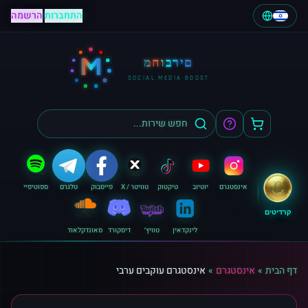
התחברות
|
הרשמה
M
מחוברים
SOCIAL MEDIA BOOST
אינסטגרם
יוטיוב
טיקטוק
טוויטר / X
פייסבוק
טלגרם
ספוטיפיי
קרדיטים
לינקדאין
טוויץ׳
דיסקורד
סאונדקלאוד
דף הבית
»
אינסטגרם
»
אינסטגרם עוקבים ערבי