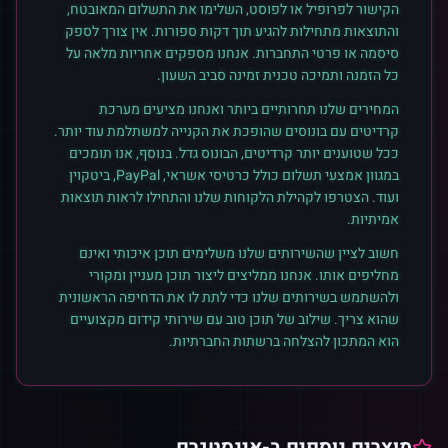
הקישור לפרופיל או לפוסט, השלימו את התשלום המאובטח,
והתוצאות מתחילות להגיע תוך דקות ספורות. אין צורך לספק
סיסמה או פרטי התחברות. אנחנו מספקים אחריות מלאה על
כל הזמנה ותמיכה טכנית זמינה סביב השעון.
המחירים שלנו תחרותיים ביותר ואנחנו מציעים מערכת
קרדיטים עם בונוסים שהופכת את הקנייה למשתלמת עוד יותר.
ככל שטוענים יותר קרדיטים, הבונוס גדל. בנוסף, אנו תומכים
במגוון אמצעי תשלום כולל כרטיסי אשראי, PayPal, ביטקוין
ועוד. הצטרפו לקהילת הלקוחות שלנו והתחילו לראות תוצאות
אמיתיות.
חשוב לציין שהשירותים שלנו משלימים תוכן איכותי ואינם
מחליפים אותו. אנחנו ממליצים ליצור תוכן מעניין ומקורי
ולהשתמש בשירותים שלנו כדי לתת לו את הדחיפה הראשונית
שהוא צריך. שילוב של תוכן טוב עם שירותי קידום מקצועיים
הוא המתכון להצלחה ברשתות החברתיות.
מוצרים נוספים ב-
אינסטגרם