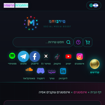
התחברות
|
הרשמה
M
מחוברים
SOCIAL MEDIA BOOST
אינסטגרם
יוטיוב
טיקטוק
טוויטר / X
פייסבוק
טלגרם
ספוטיפיי
קרדיטים
לינקדאין
טוויץ׳
דיסקורד
סאונדקלאוד
דף הבית
»
אינסטגרם
»
אינסטגרם עוקבים אסיה