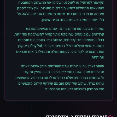
הקישור לפרופיל או לפוסט, השלימו את התשלום המאובטח,
והתוצאות מתחילות להגיע תוך דקות ספורות. אין צורך לספק
סיסמה או פרטי התחברות. אנחנו מספקים אחריות מלאה על
כל הזמנה ותמיכה טכנית זמינה סביב השעון.
המחירים שלנו תחרותיים ביותר ואנחנו מציעים מערכת
קרדיטים עם בונוסים שהופכת את הקנייה למשתלמת עוד יותר.
ככל שטוענים יותר קרדיטים, הבונוס גדל. בנוסף, אנו תומכים
במגוון אמצעי תשלום כולל כרטיסי אשראי, PayPal, ביטקוין
ועוד. הצטרפו לקהילת הלקוחות שלנו והתחילו לראות תוצאות
אמיתיות.
חשוב לציין שהשירותים שלנו משלימים תוכן איכותי ואינם
מחליפים אותו. אנחנו ממליצים ליצור תוכן מעניין ומקורי
ולהשתמש בשירותים שלנו כדי לתת לו את הדחיפה הראשונית
שהוא צריך. שילוב של תוכן טוב עם שירותי קידום מקצועיים
הוא המתכון להצלחה ברשתות החברתיות.
מוצרים נוספים ב-
אינסטגרם