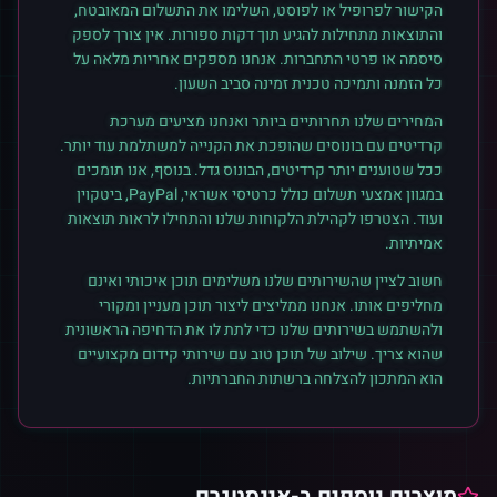
הקישור לפרופיל או לפוסט, השלימו את התשלום המאובטח,
והתוצאות מתחילות להגיע תוך דקות ספורות. אין צורך לספק
סיסמה או פרטי התחברות. אנחנו מספקים אחריות מלאה על
כל הזמנה ותמיכה טכנית זמינה סביב השעון.
המחירים שלנו תחרותיים ביותר ואנחנו מציעים מערכת
קרדיטים עם בונוסים שהופכת את הקנייה למשתלמת עוד יותר.
ככל שטוענים יותר קרדיטים, הבונוס גדל. בנוסף, אנו תומכים
במגוון אמצעי תשלום כולל כרטיסי אשראי, PayPal, ביטקוין
ועוד. הצטרפו לקהילת הלקוחות שלנו והתחילו לראות תוצאות
אמיתיות.
חשוב לציין שהשירותים שלנו משלימים תוכן איכותי ואינם
מחליפים אותו. אנחנו ממליצים ליצור תוכן מעניין ומקורי
ולהשתמש בשירותים שלנו כדי לתת לו את הדחיפה הראשונית
שהוא צריך. שילוב של תוכן טוב עם שירותי קידום מקצועיים
הוא המתכון להצלחה ברשתות החברתיות.
מוצרים נוספים ב-
אינסטגרם