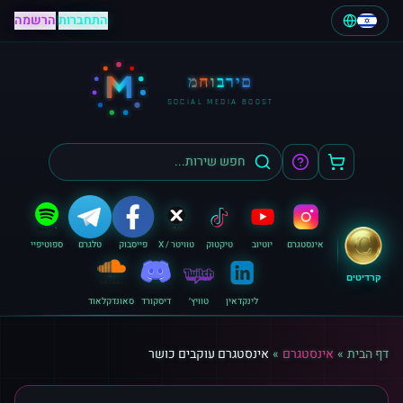
התחברות
|
הרשמה
M
מחוברים
SOCIAL MEDIA BOOST
אינסטגרם
יוטיוב
טיקטוק
טוויטר / X
פייסבוק
טלגרם
ספוטיפיי
קרדיטים
לינקדאין
טוויץ׳
דיסקורד
סאונדקלאוד
דף הבית
»
אינסטגרם
»
אינסטגרם עוקבים כושר