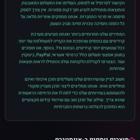
הקישור לפרופיל או לפוסט, השלימו את התשלום המאובטח,
והתוצאות מתחילות להגיע תוך דקות ספורות. אין צורך לספק
סיסמה או פרטי התחברות. אנחנו מספקים אחריות מלאה על
כל הזמנה ותמיכה טכנית זמינה סביב השעון.
המחירים שלנו תחרותיים ביותר ואנחנו מציעים מערכת
קרדיטים עם בונוסים שהופכת את הקנייה למשתלמת עוד יותר.
ככל שטוענים יותר קרדיטים, הבונוס גדל. בנוסף, אנו תומכים
במגוון אמצעי תשלום כולל כרטיסי אשראי, PayPal, ביטקוין
ועוד. הצטרפו לקהילת הלקוחות שלנו והתחילו לראות תוצאות
אמיתיות.
חשוב לציין שהשירותים שלנו משלימים תוכן איכותי ואינם
מחליפים אותו. אנחנו ממליצים ליצור תוכן מעניין ומקורי
ולהשתמש בשירותים שלנו כדי לתת לו את הדחיפה הראשונית
שהוא צריך. שילוב של תוכן טוב עם שירותי קידום מקצועיים
הוא המתכון להצלחה ברשתות החברתיות.
מוצרים נוספים ב-
אינסטגרם