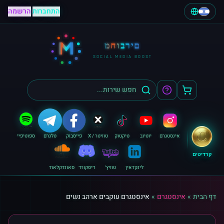
התחברות
|
הרשמה
M
מחוברים
SOCIAL MEDIA BOOST
אינסטגרם
יוטיוב
טיקטוק
טוויטר / X
פייסבוק
טלגרם
ספוטיפיי
קרדיטים
לינקדאין
טוויץ׳
דיסקורד
סאונדקלאוד
דף הבית
»
אינסטגרם
»
אינסטגרם עוקבים ארהב נשים