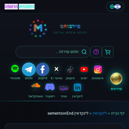
התחברות
|
הרשמה
M
מחוברים
SOCIAL MEDIA BOOST
אינסטגרם
יוטיוב
טיקטוק
טוויטר / X
פייסבוק
טלגרם
ספוטיפיי
קרדיטים
לינקדאין
טוויץ׳
דיסקורד
סאונדקלאוד
דף הבית
»
לינקדאין
»
לינקדאין Endאוsements