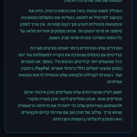
תוצאות שנראות אורגניות לחלוטין.
התהליך פשוט ובטוח: בחרו את הכמות הרצויה, הזינו את
הקישור לפרופיל או לפוסט, השלימו את התשלום המאובטח,
והתוצאות מתחילות להגיע תוך דקות ספורות. אין צורך לספק
סיסמה או פרטי התחברות. אנחנו מספקים אחריות מלאה על
כל הזמנה ותמיכה טכנית זמינה סביב השעון.
המחירים שלנו תחרותיים ביותר ואנחנו מציעים מערכת
קרדיטים עם בונוסים שהופכת את הקנייה למשתלמת עוד יותר.
ככל שטוענים יותר קרדיטים, הבונוס גדל. בנוסף, אנו תומכים
במגוון אמצעי תשלום כולל כרטיסי אשראי, PayPal, ביטקוין
ועוד. הצטרפו לקהילת הלקוחות שלנו והתחילו לראות תוצאות
אמיתיות.
חשוב לציין שהשירותים שלנו משלימים תוכן איכותי ואינם
מחליפים אותו. אנחנו ממליצים ליצור תוכן מעניין ומקורי
ולהשתמש בשירותים שלנו כדי לתת לו את הדחיפה הראשונית
שהוא צריך. שילוב של תוכן טוב עם שירותי קידום מקצועיים
הוא המתכון להצלחה ברשתות החברתיות.