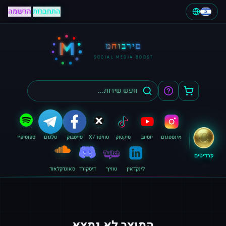
התחברות
|
הרשמה
M
מחוברים
SOCIAL MEDIA BOOST
אינסטגרם
יוטיוב
טיקטוק
טוויטר / X
פייסבוק
טלגרם
ספוטיפיי
קרדיטים
לינקדאין
טוויץ׳
דיסקורד
סאונדקלאוד
המוצר לא נמצא