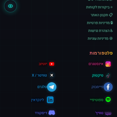
⭐ ביקורות לקוחות
📋 תקנון האתר
🔒 מדיניות פרטיות
♿ הצהרת נגישות
🍪 מדיניות עוגיות
פלטפורמות
אינסטגרם
יוטיוב
טיקטוק
טוויטר / X
פייסבוק
טלגרם
ספוטיפיי
לינקדאין
טוויץ׳
דיסקורד