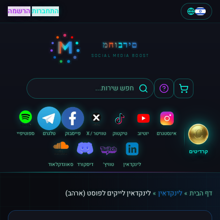
התחברות
|
הרשמה
M
מחוברים
SOCIAL MEDIA BOOST
אינסטגרם
יוטיוב
טיקטוק
טוויטר / X
פייסבוק
טלגרם
ספוטיפיי
קרדיטים
לינקדאין
טוויץ׳
דיסקורד
סאונדקלאוד
דף הבית
»
לינקדאין
»
לינקדאין לייקים לפוסט (ארהב)