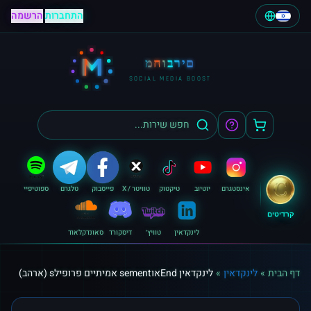
התחברות
|
הרשמה
M
מחוברים
SOCIAL MEDIA BOOST
אינסטגרם
יוטיוב
טיקטוק
טוויטר / X
פייסבוק
טלגרם
ספוטיפיי
קרדיטים
לינקדאין
טוויץ׳
דיסקורד
סאונדקלאוד
דף הבית
»
לינקדאין
»
לינקדאין Endאוsement אמיתיים פרופילs (ארהב)