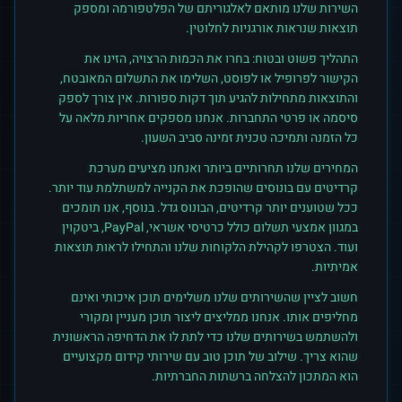
השירות שלנו מותאם לאלגוריתם של הפלטפורמה ומספק
תוצאות שנראות אורגניות לחלוטין.
התהליך פשוט ובטוח: בחרו את הכמות הרצויה, הזינו את
הקישור לפרופיל או לפוסט, השלימו את התשלום המאובטח,
והתוצאות מתחילות להגיע תוך דקות ספורות. אין צורך לספק
סיסמה או פרטי התחברות. אנחנו מספקים אחריות מלאה על
כל הזמנה ותמיכה טכנית זמינה סביב השעון.
המחירים שלנו תחרותיים ביותר ואנחנו מציעים מערכת
קרדיטים עם בונוסים שהופכת את הקנייה למשתלמת עוד יותר.
ככל שטוענים יותר קרדיטים, הבונוס גדל. בנוסף, אנו תומכים
במגוון אמצעי תשלום כולל כרטיסי אשראי, PayPal, ביטקוין
ועוד. הצטרפו לקהילת הלקוחות שלנו והתחילו לראות תוצאות
אמיתיות.
חשוב לציין שהשירותים שלנו משלימים תוכן איכותי ואינם
מחליפים אותו. אנחנו ממליצים ליצור תוכן מעניין ומקורי
ולהשתמש בשירותים שלנו כדי לתת לו את הדחיפה הראשונית
שהוא צריך. שילוב של תוכן טוב עם שירותי קידום מקצועיים
הוא המתכון להצלחה ברשתות החברתיות.