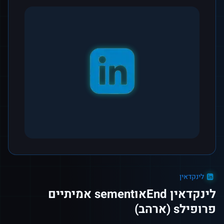
לינקדאין
לינקדאין Endאוsement אמיתיים
פרופילs (ארהב)