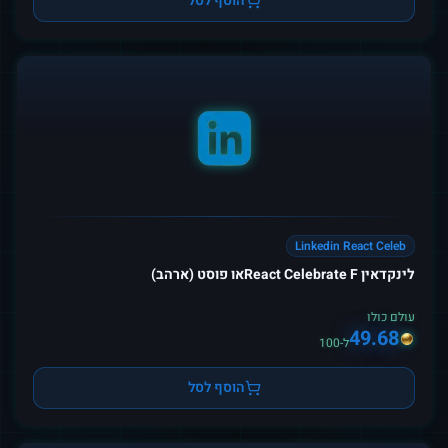
הוסף לסל
Linkedin React Celeb
לינקדאין React Celebrate Fאו פוסט (ארהב)
עולם כולו
49.68
ל-100
הוסף לסל