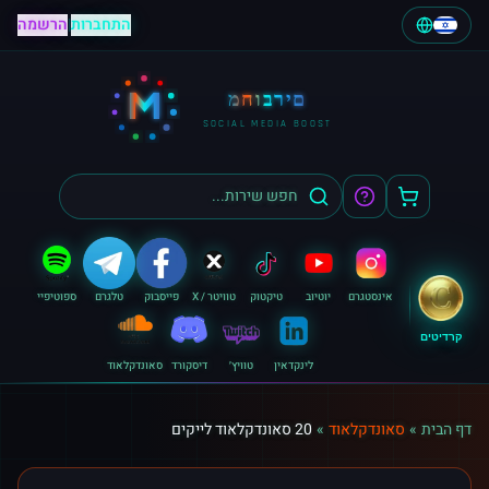
התחברות
|
הרשמה
M
מחוברים
SOCIAL MEDIA BOOST
אינסטגרם
יוטיוב
טיקטוק
טוויטר / X
פייסבוק
טלגרם
ספוטיפיי
קרדיטים
לינקדאין
טוויץ׳
דיסקורד
סאונדקלאוד
דף הבית
»
סאונדקלאוד
»
20 סאונדקלאוד לייקים