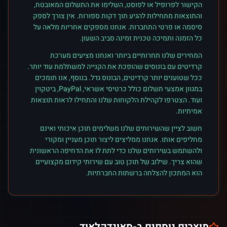
הקישור לפרופיל או לפוסט, השלימו את התשלום המאובטח,
והתוצאות מתחילות להגיע תוך דקות ספורות. אין צורך לספק
סיסמה או פרטי התחברות. אנחנו מספקים אחריות מלאה על
כל הזמנה ותמיכה טכנית זמינה סביב השעון.
המחירים שלנו תחרותיים ביותר ואנחנו מציעים מערכת
קרדיטים עם בונוסים שהופכת את הקנייה למשתלמת עוד יותר.
ככל שטוענים יותר קרדיטים, הבונוס גדל. בנוסף, אנו תומכים
במגוון אמצעי תשלום כולל כרטיסי אשראי, PayPal, ביטקוין
ועוד. הצטרפו לקהילת הלקוחות שלנו והתחילו לראות תוצאות
אמיתיות.
חשוב לציין שהשירותים שלנו משלימים תוכן איכותי ואינם
מחליפים אותו. אנחנו ממליצים ליצור תוכן מעניין ומקורי
ולהשתמש בשירותים שלנו כדי לתת לו את הדחיפה הראשונית
שהוא צריך. שילוב של תוכן טוב עם שירותי קידום מקצועיים
הוא המתכון להצלחה ברשתות החברתיות.
מוצרים נוספים ב-
סאונדקלאוד