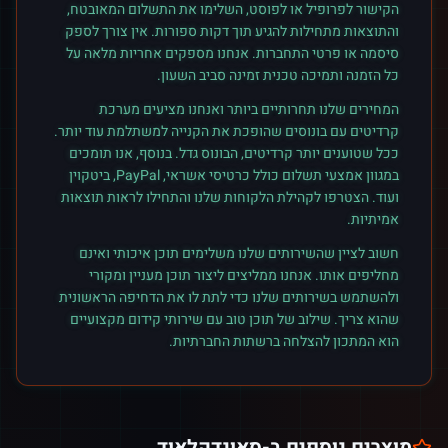
הקישור לפרופיל או לפוסט, השלימו את התשלום המאובטח,
והתוצאות מתחילות להגיע תוך דקות ספורות. אין צורך לספק
סיסמה או פרטי התחברות. אנחנו מספקים אחריות מלאה על
כל הזמנה ותמיכה טכנית זמינה סביב השעון.
המחירים שלנו תחרותיים ביותר ואנחנו מציעים מערכת
קרדיטים עם בונוסים שהופכת את הקנייה למשתלמת עוד יותר.
ככל שטוענים יותר קרדיטים, הבונוס גדל. בנוסף, אנו תומכים
במגוון אמצעי תשלום כולל כרטיסי אשראי, PayPal, ביטקוין
ועוד. הצטרפו לקהילת הלקוחות שלנו והתחילו לראות תוצאות
אמיתיות.
חשוב לציין שהשירותים שלנו משלימים תוכן איכותי ואינם
מחליפים אותו. אנחנו ממליצים ליצור תוכן מעניין ומקורי
ולהשתמש בשירותים שלנו כדי לתת לו את הדחיפה הראשונית
שהוא צריך. שילוב של תוכן טוב עם שירותי קידום מקצועיים
הוא המתכון להצלחה ברשתות החברתיות.
מוצרים נוספים ב-
סאונדקלאוד