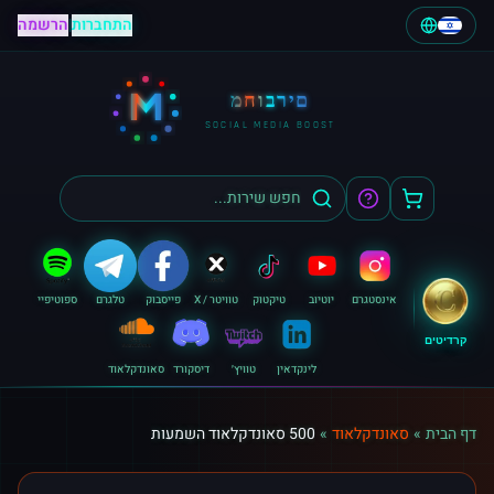
התחברות
|
הרשמה
M
מחוברים
SOCIAL MEDIA BOOST
אינסטגרם
יוטיוב
טיקטוק
טוויטר / X
פייסבוק
טלגרם
ספוטיפיי
קרדיטים
לינקדאין
טוויץ׳
דיסקורד
סאונדקלאוד
דף הבית
»
סאונדקלאוד
»
500 סאונדקלאוד השמעות