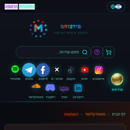
התחברות
|
הרשמה
M
מחוברים
SOCIAL MEDIA BOOST
אינסטגרם
יוטיוב
טיקטוק
טוויטר / X
פייסבוק
טלגרם
ספוטיפיי
קרדיטים
לינקדאין
טוויץ׳
דיסקורד
סאונדקלאוד
דף הבית
»
סאונדקלאוד
»
השמעות