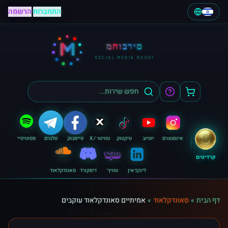
התחברות
|
הרשמה
M
מחוברים
SOCIAL MEDIA BOOST
אינסטגרם
יוטיוב
טיקטוק
טוויטר / X
פייסבוק
טלגרם
ספוטיפיי
קרדיטים
לינקדאין
טוויץ׳
דיסקורד
סאונדקלאוד
דף הבית
»
סאונדקלאוד
»
אמיתיים סאונדקלאוד עוקבים