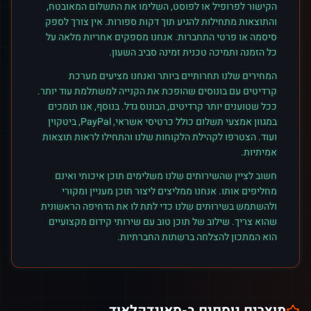
הקישור לפרופיל או לפוסט, השלימו את התשלום המאובטח,
והתוצאות מתחילות להגיע תוך דקות ספורות. אין צורך לספק
סיסמה או פרטי התחברות. אנחנו מספקים אחריות מלאה על
כל הזמנה ותמיכה טכנית זמינה סביב השעון.
המחירים שלנו תחרותיים ביותר ואנחנו מציעים מערכת
קרדיטים עם בונוסים שהופכת את הקנייה למשתלמת עוד יותר.
ככל שטוענים יותר קרדיטים, הבונוס גדל. בנוסף, אנו תומכים
במגוון אמצעי תשלום כולל כרטיסי אשראי, PayPal, ביטקוין
ועוד. הצטרפו לקהילת הלקוחות שלנו והתחילו לראות תוצאות
אמיתיות.
חשוב לציין שהשירותים שלנו משלימים תוכן איכותי ואינם
מחליפים אותו. אנחנו ממליצים ליצור תוכן מעניין ומקורי
ולהשתמש בשירותים שלנו כדי לתת לו את הדחיפה הראשונית
שהוא צריך. שילוב של תוכן טוב עם שירותי קידום מקצועיים
הוא המתכון להצלחה ברשתות החברתיות.
מוצרים נוספים ב-
סאונדקלאוד