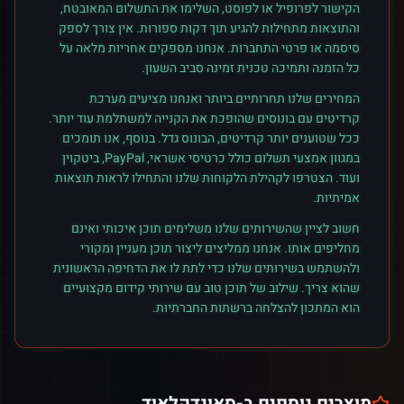
הקישור לפרופיל או לפוסט, השלימו את התשלום המאובטח,
והתוצאות מתחילות להגיע תוך דקות ספורות. אין צורך לספק
סיסמה או פרטי התחברות. אנחנו מספקים אחריות מלאה על
כל הזמנה ותמיכה טכנית זמינה סביב השעון.
המחירים שלנו תחרותיים ביותר ואנחנו מציעים מערכת
קרדיטים עם בונוסים שהופכת את הקנייה למשתלמת עוד יותר.
ככל שטוענים יותר קרדיטים, הבונוס גדל. בנוסף, אנו תומכים
במגוון אמצעי תשלום כולל כרטיסי אשראי, PayPal, ביטקוין
ועוד. הצטרפו לקהילת הלקוחות שלנו והתחילו לראות תוצאות
אמיתיות.
חשוב לציין שהשירותים שלנו משלימים תוכן איכותי ואינם
מחליפים אותו. אנחנו ממליצים ליצור תוכן מעניין ומקורי
ולהשתמש בשירותים שלנו כדי לתת לו את הדחיפה הראשונית
שהוא צריך. שילוב של תוכן טוב עם שירותי קידום מקצועיים
הוא המתכון להצלחה ברשתות החברתיות.
מוצרים נוספים ב-
סאונדקלאוד