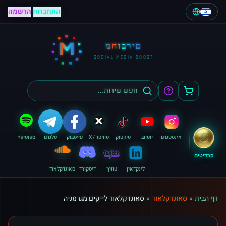
התחברות
|
הרשמה
M
מחוברים
SOCIAL MEDIA BOOST
אינסטגרם
יוטיוב
טיקטוק
טוויטר / X
פייסבוק
טלגרם
ספוטיפיי
קרדיטים
לינקדאין
טוויץ׳
דיסקורד
סאונדקלאוד
דף הבית
»
סאונדקלאוד
»
סאונדקלאוד לייקים מגרמניה