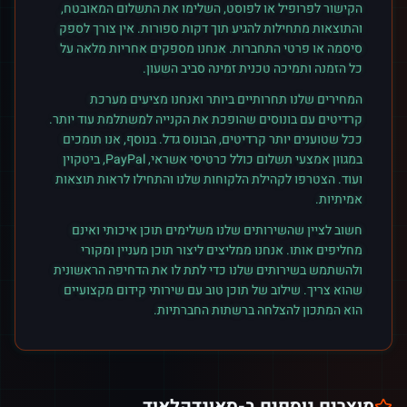
הקישור לפרופיל או לפוסט, השלימו את התשלום המאובטח,
והתוצאות מתחילות להגיע תוך דקות ספורות. אין צורך לספק
סיסמה או פרטי התחברות. אנחנו מספקים אחריות מלאה על
כל הזמנה ותמיכה טכנית זמינה סביב השעון.
המחירים שלנו תחרותיים ביותר ואנחנו מציעים מערכת
קרדיטים עם בונוסים שהופכת את הקנייה למשתלמת עוד יותר.
ככל שטוענים יותר קרדיטים, הבונוס גדל. בנוסף, אנו תומכים
במגוון אמצעי תשלום כולל כרטיסי אשראי, PayPal, ביטקוין
ועוד. הצטרפו לקהילת הלקוחות שלנו והתחילו לראות תוצאות
אמיתיות.
חשוב לציין שהשירותים שלנו משלימים תוכן איכותי ואינם
מחליפים אותו. אנחנו ממליצים ליצור תוכן מעניין ומקורי
ולהשתמש בשירותים שלנו כדי לתת לו את הדחיפה הראשונית
שהוא צריך. שילוב של תוכן טוב עם שירותי קידום מקצועיים
הוא המתכון להצלחה ברשתות החברתיות.
מוצרים נוספים ב-
סאונדקלאוד