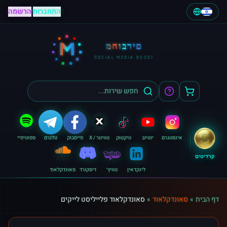
התחברות
|
הרשמה
M
מחוברים
SOCIAL MEDIA BOOST
אינסטגרם
יוטיוב
טיקטוק
טוויטר / X
פייסבוק
טלגרם
ספוטיפיי
קרדיטים
לינקדאין
טוויץ׳
דיסקורד
סאונדקלאוד
דף הבית
»
סאונדקלאוד
»
סאונדקלאוד פלייליסט לייקים