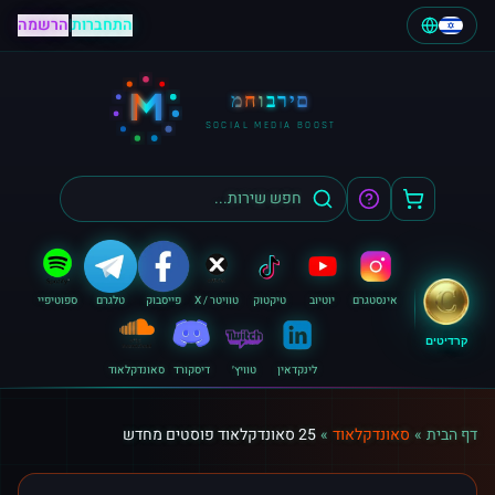
התחברות
|
הרשמה
M
מחוברים
SOCIAL MEDIA BOOST
אינסטגרם
יוטיוב
טיקטוק
טוויטר / X
פייסבוק
טלגרם
ספוטיפיי
קרדיטים
לינקדאין
טוויץ׳
דיסקורד
סאונדקלאוד
דף הבית
»
סאונדקלאוד
»
25 סאונדקלאוד פוסטים מחדש