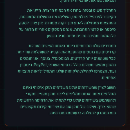
תוצאות שנראות אורגניות לחלוטין.
התהליך פשוט ובטוח: בחרו את הכמות הרצויה, הזינו את
הקישור לפרופיל או לפוסט, השלימו את התשלום המאובטח,
והתוצאות מתחילות להגיע תוך דקות ספורות. אין צורך לספק
סיסמה או פרטי התחברות. אנחנו מספקים אחריות מלאה על
כל הזמנה ותמיכה טכנית זמינה סביב השעון.
המחירים שלנו תחרותיים ביותר ואנחנו מציעים מערכת
קרדיטים עם בונוסים שהופכת את הקנייה למשתלמת עוד יותר.
ככל שטוענים יותר קרדיטים, הבונוס גדל. בנוסף, אנו תומכים
במגוון אמצעי תשלום כולל כרטיסי אשראי, PayPal, ביטקוין
ועוד. הצטרפו לקהילת הלקוחות שלנו והתחילו לראות תוצאות
אמיתיות.
חשוב לציין שהשירותים שלנו משלימים תוכן איכותי ואינם
מחליפים אותו. אנחנו ממליצים ליצור תוכן מעניין ומקורי
ולהשתמש בשירותים שלנו כדי לתת לו את הדחיפה הראשונית
שהוא צריך. שילוב של תוכן טוב עם שירותי קידום מקצועיים
הוא המתכון להצלחה ברשתות החברתיות.