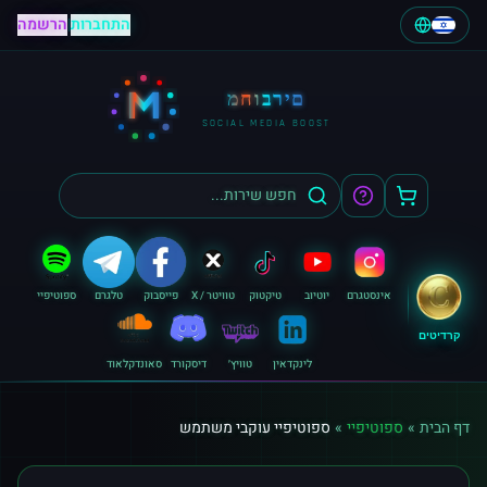
התחברות
|
הרשמה
M
מחוברים
SOCIAL MEDIA BOOST
אינסטגרם
יוטיוב
טיקטוק
טוויטר / X
פייסבוק
טלגרם
ספוטיפיי
קרדיטים
לינקדאין
טוויץ׳
דיסקורד
סאונדקלאוד
דף הבית
»
ספוטיפיי
»
ספוטיפיי עוקבי משתמש