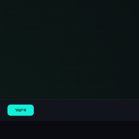
רכישה חדשה ב
אינסטגרם
חיפה
·
500 תגובות
לפני 7 דקות
אישור