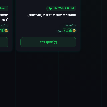
 Prem
Spotify Web 2.0 List
ספוטיפיי מאזיני ווב 2.0 (אורוגוואי)
(דנמר
עולם כולו
עולם כו
40
7.56
ל-100
הוסף לסל