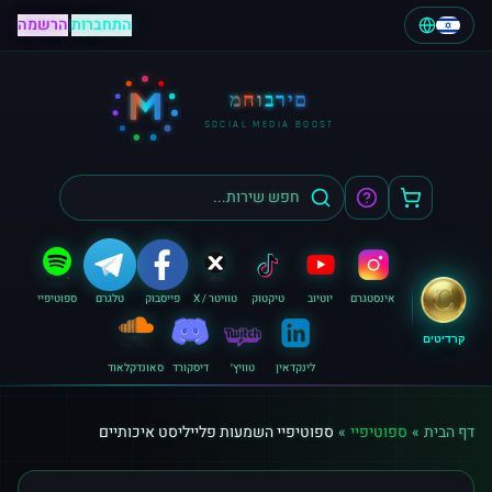
התחברות
|
הרשמה
M
מחוברים
SOCIAL MEDIA BOOST
אינסטגרם
יוטיוב
טיקטוק
טוויטר / X
פייסבוק
טלגרם
ספוטיפיי
קרדיטים
לינקדאין
טוויץ׳
דיסקורד
סאונדקלאוד
דף הבית
»
ספוטיפיי
»
ספוטיפיי השמעות פלייליסט איכותיים