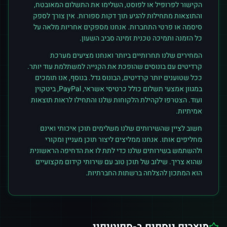
הקישור לפרופיל או לפוסט, השלימו את התשלום המאובטח,
והתוצאות מתחילות להגיע תוך דקות ספורות. אין צורך לספק
סיסמה או פרטי התחברות. אנחנו מספקים אחריות מלאה על
כל הזמנה ותמיכה טכנית זמינה סביב השעון.
המחירים שלנו תחרותיים ביותר ואנחנו מציעים מערכת
קרדיטים עם בונוסים שהופכת את הקנייה למשתלמת עוד יותר.
ככל שטוענים יותר קרדיטים, הבונוס גדל. בנוסף, אנו תומכים
במגוון אמצעי תשלום כולל כרטיסי אשראי, PayPal, ביטקוין
ועוד. הצטרפו לקהילת הלקוחות שלנו והתחילו לראות תוצאות
אמיתיות.
חשוב לציין שהשירותים שלנו משלימים תוכן איכותי ואינם
מחליפים אותו. אנחנו ממליצים ליצור תוכן מעניין ומקורי
ולהשתמש בשירותים שלנו כדי לתת לו את הדחיפה הראשונית
שהוא צריך. שילוב של תוכן טוב עם שירותי קידום מקצועיים
הוא המתכון להצלחה ברשתות החברתיות.
מוצרים נוספים ב-
ספוטיפיי